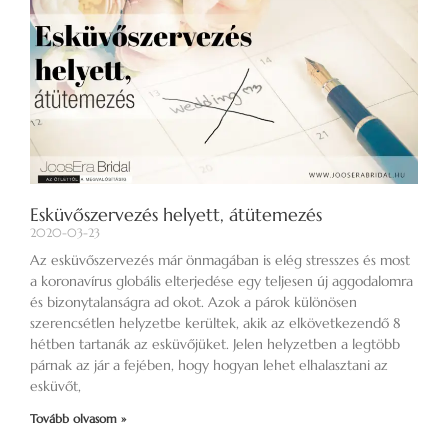
Esküvőszervezés helyett, átütemezés
2020-03-23
Az esküvőszervezés már önmagában is elég stresszes és most
a koronavírus globális elterjedése egy teljesen új aggodalomra
és bizonytalanságra ad okot. Azok a párok különösen
szerencsétlen helyzetbe kerültek, akik az elkövetkezendő 8
hétben tartanák az esküvőjüket. Jelen helyzetben a legtöbb
párnak az jár a fejében, hogy hogyan lehet elhalasztani az
esküvőt,
Tovább olvasom »