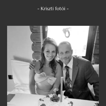
- Kriszti fotói -