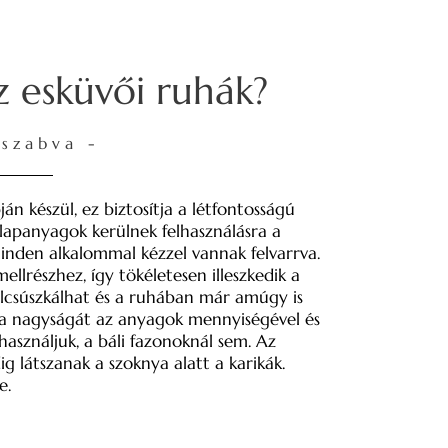
 esküvői ruhák?
szabva -
n készül, ez biztosítja a létfontosságú
alapanyagok kerülnek felhasználásra a
 minden alkalommal kézzel vannak felvarrva.
ellrészhez, így tökéletesen illeszkedik a
 elcsúszkálhat és a ruhában már amúgy is
nya nagyságát az anyagok mennyiségével és
használjuk, a báli fazonoknál sem. Az
g látszanak a szoknya alatt a karikák.
e.