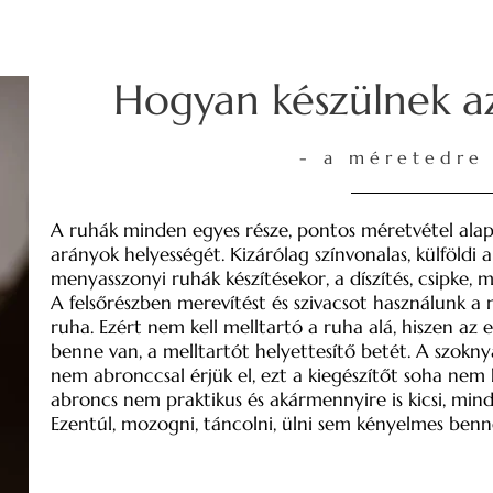
Hogyan készülnek az
- a méretedre 
A ruhák minden egyes része, pontos méretvétel alapjá
arányok helyességét. Kizárólag színvonalas, külföldi 
menyasszonyi ruhák készítésekor, a díszítés, csipke,
A felsőrészben merevítést és szivacsot használunk a m
ruha. Ezért nem kell melltartó a ruha alá, hiszen az
benne van, a melltartót helyettesítő betét. A szok
nem abronccsal érjük el, ezt a kiegészítőt soha nem 
abroncs nem praktikus és akármennyire is kicsi, mindi
Ezentúl, mozogni, táncolni, ülni sem kényelmes benn