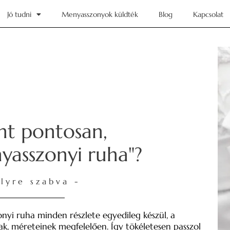
Jó tudni
Menyasszonyok küldték
Blog
Kapcsolat
nt pontosan,
yasszonyi ruha"?
lyre szabva -
nyi ruha minden részlete egyedileg készül, a
ak, méreteinek megfelelően. Így tökéletesen passzol