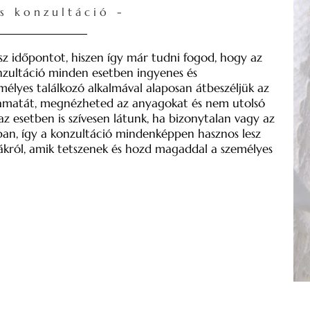
s konzultáció -
sz időpontot, hiszen így már tudni fogod, hogy az
zultáció minden esetben ingyenes és
élyes találkozó alkalmával alaposan átbeszéljük az
lyamatát, megnézheted az anyagokat és nem utolsó
esetben is szívesen látunk, ha bizonytalan vagy az
tban, így a konzultáció mindenképpen hasznos lesz
ákról, amik tetszenek és hozd magaddal a személyes