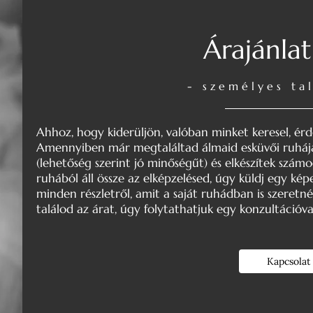
Árajánlat
- személyes ta
Ahhoz, hogy kiderüljön, valóban minket keresel, érd
Amennyiben már megtaláltad álmaid esküvői ruháját
(lehetőség szerint jó minőségűt) és elkészítek számo
ruhából áll össze az elképzelésed, úgy küldj egy képet 
minden részletről, amit a saját ruhádban is szeretn
találod az árat, úgy folytathatjuk egy konzultációv
Kapcsolat