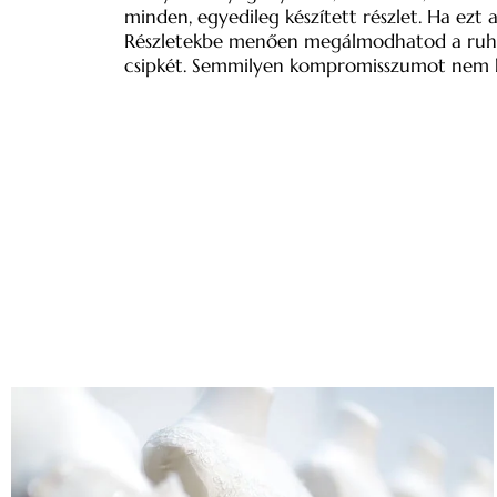
minden, egyedileg készített részlet. Ha ezt 
Részletekbe menően megálmodhatod a ruha szi
csipkét. Semmilyen kompromisszumot nem k