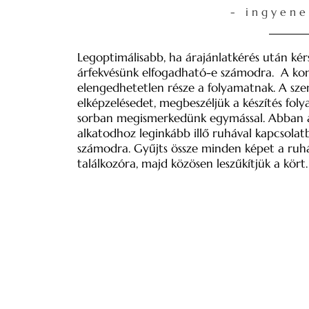
- ingyene
Legoptimálisabb, ha árajánlatkérés után kér
árfekvésünk elfogadható-e számodra. A kon
elengedhetetlen része a folyamatnak. A szem
elképzelésedet, megbeszéljük a készítés fo
sorban megismerkedünk egymással. Abban az 
alkatodhoz leginkább illő ruhával kapcsola
számodra. Gyűjts össze minden képet a ruh
találkozóra, majd közösen leszűkítjük a kört.