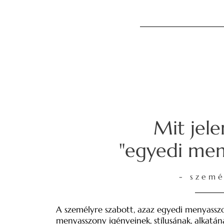
Mit jele
"egyedi men
- szemé
A személyre szabott, azaz egyedi menyasszo
menyasszony igényeinek, stílusának, alkatán