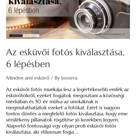
Az esküvői fotós kiválasztása,
6 lépésben
Minden ami esküvő
/ By
Joosera
Az esküvői fotós munkája lesz a legértékesebb emlék az
esküvőtökről, ezeket fogjátok megosztani a közösségi
médiában és 50 év múlva az unokáknak is
megmutathatjátok ezeket a fotókat. Ezért is nagyon
fontos döntés a megfelelő fotós kiválasztása, hogy eme
sérülékeny pillanatok rögzítése jó kezekben legyen.
Alapvető fontosságú egy olyan profi esküvői fotós
kiválasztása, aki stílusosan fogja …